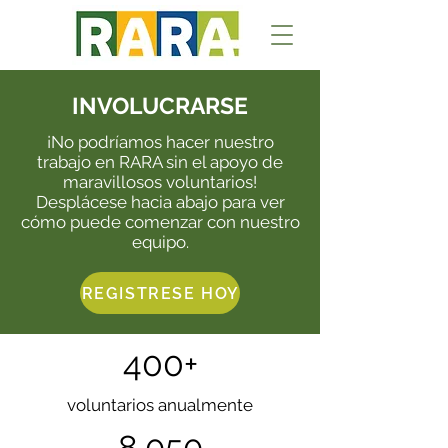
INVOLUCRARSE
¡No podríamos hacer nuestro
trabajo en RARA sin el apoyo de
maravillosos voluntarios!
Desplácese hacia abajo para ver
cómo puede comenzar con nuestro
equipo.
REGISTRESE HOY
400+
voluntarios anualmente
8,050