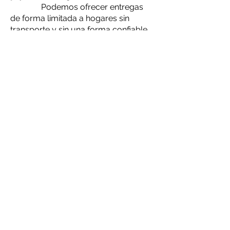
Podemos ofrecer entregas
de forma limitada a hogares sin
transporte y sin una forma confiable
de llegar a la Tienda Comunitaria por
amigos, familiares o autobús. Haga
clic aquí o llame al
(540) 463-6943
para solicitar un servicio de recogida.
¿Dónde consigue su comida?
RARA recibe entregas
semanales del Banco de Alimentos
del Área de Blue Ridge (BRAFB) de
alimentos USDA y no USDA.
Ocasionalmente complementamos
estos artículos comprando a otros
proveedores para asegurarnos de
tener suficiente carne y productos
frescos. También nos asociamos con
supermercados locales para
recuperar más de 84,000 libras de